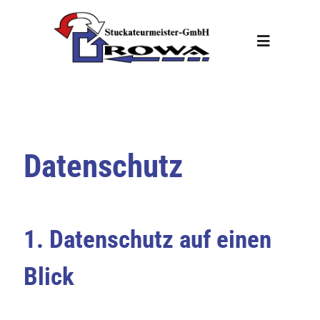
Zum
Inhalt
Toggle
springen
Navigation
Willkommen
Über uns
Datenschutz
Leistungen
1. Datenschutz auf einen
Referenzen
Blick
Kontakt